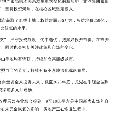
国房地产市场供求关系发生重大变化的新形势，龙湖集团紧跟
市，坚持投资聚焦，在核心区域坚定投入。
城市获取了31幅土地，权益建面266万方，权益地价259亿，
是比较低的水平。
支”，严守投资刻度，优中选优，把握好投资节奏。在投资
市，同时也会密切关注政策和市场的变化。
佛山等地均有斩获，持续加仓高能级城市。
按照自己的节奏，持续有条不紊地深化战略布局。
余量资金来投资未来，截至2023年底，龙湖在手现金达到
融资渠道多元且通畅。
理层曾在业绩会提到，9至10亿平方是中国新房市场的真
信心未完全恢复的影响，房地产正在恢复过程中。