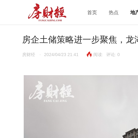
首页
热点
地
房企土储策略进一步聚焦，龙
房财经
·
2024/04/23 21:41
阅读:
评论:
0