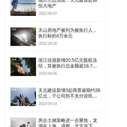
临沂兰山法院：天元建设起诉
恒大地产
2022-08-07
天山房地产被列为被执行人，
执行标的4万余元
2022-10-26
浙江佳源新增20.5亿元股权冻
结，其被执行总金额超16.7亿
元
2023-04-05
天元建设新增3起商票逾期约36
亿元，子公司拒不支付农民工
资相关部门已受理
2023-04-14
房企土储策略进一步聚焦，龙
湖在上海、成都、北京连下三