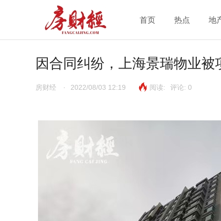
首页
热点
地
因合同纠纷，上海景瑞物业被
房财经
·
2022/08/03 12:19
阅读:
评论:
0