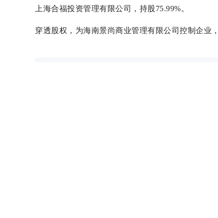
上海合福投资管理有限公司，持股75.99%。
穿透股权，为海南景尚商业管理有限公司控制企业
温馨提示：本文著作权，归房财经所有；转载、摘录请注明
23012058@qq.com
关键字：
景瑞物业
本文来源: 房财经
相关文章