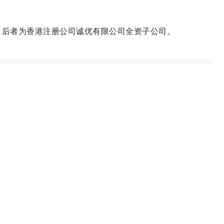
，后者为香港注册公司诚优有限公司全资子公司。
出处。更多精彩文章，请在百度上搜索“房财经”。联系方式